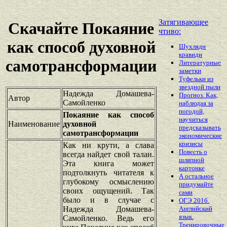
Затягивающее
Скачайте Покаяние
чтиво:
как способ духовной
Шухлядн
кравиди
самотрансформации
Литературные
заметки
Туфельки из
звездной пыли
Надежда Домашева-
Прогноз. Как,
Автор
Самойленко
наблюдая за
погодой,
Покаяние как способ
научиться
Наименование
духовной
предсказывать
самотрансформации
экономические
кризисы
Как ни крути, а слава
Повесть о
всегда найдет свой талан.
шляпной
Эта книга может
картонке
подтолкнуть читателя к
А остальное
глубокому осмыслению
придумайте
своих ощущений. Так
сами
было и в случае с
ОГЭ 2016.
Надежда Домашева-
Английский
язык.
Самойленко. Ведь его
Тренировочные