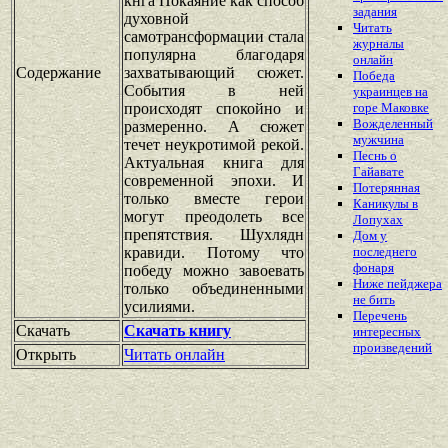
кнга Покаяние как способ
задания
духовной
Читать
самотрансформации стала
журналы
популярна благодаря
онлайн
Содержание
захватывающий сюжет.
Победа
События в ней
украинцев на
происходят спокойно и
горе Маковке
Вожделенный
размеренно. А сюжет
мужчина
течет неукротимой рекой.
Песнь о
Актуальная книга для
Гайавате
современной эпохи. И
Потерянная
только вместе герои
Каникулы в
могут преодолеть все
Лопухах
препятствия. Шухлядн
Дом у
кравиди. Потому что
последнего
фонаря
победу можно завоевать
Ниже пейджера
только объединенными
не бить
усилиями.
Перечень
Скачать
Скачать книгу
интересных
произведений
Открыть
Читать онлайн