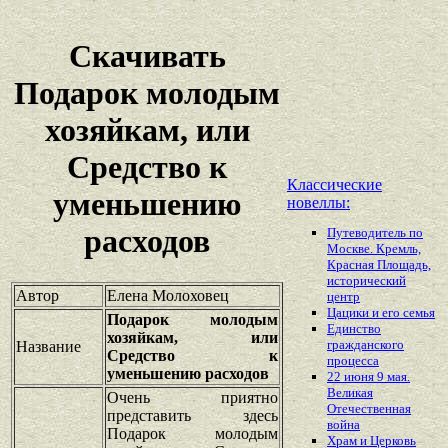
Скачивать
Подарок молодым
хозяйкам, или
Средство к
Классические
уменьшению
новеллы:
расходов
Путеводитель по
Москве. Кремль,
Красная Площадь,
исторический
Автор
Елена Молоховец
центр
Цацики и его семья
Подарок молодым
Единство
хозяйкам, или
гражданского
Название
Средство к
процесса
уменьшению расходов
22 июня 9 мая.
Великая
Очень приятно
Отечественная
представить здесь
война
Подарок молодым
Храм и Церковь