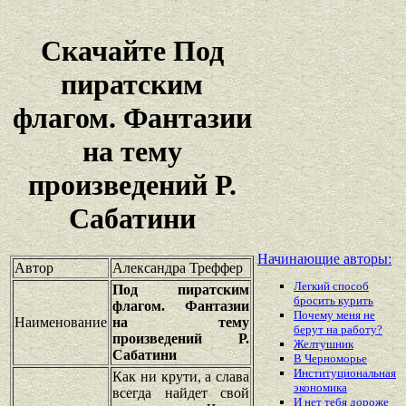
Скачайте Под
пиратским
флагом. Фантазии
на тему
произведений Р.
Сабатини
Начинающие авторы:
Автор
Александра Треффер
Легкий способ
Под пиратским
бросить курить
флагом. Фантазии
Почему меня не
Наименование
на тему
берут на работу?
произведений Р.
Желтушник
Сабатини
В Черноморье
Институциональная
Как ни крути, а слава
экономика
всегда найдет свой
И нет тебя дороже