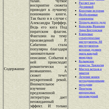
талан. Чуткое
Рассвет над
восприятие сюжета
Деснянкой
приводит к лучшему
Короткие истории
пониманию книги.
Необозримые
Так было и в случае с
горизонты
Тетрадь моего деда
Александра Треффер.
Королева Франции
Ведь его кнга Под
Анна Бретонская
пиратским флагом.
Ключевые
Фантазии на тему
стратегические
произведений Р.
инструменты. 88
Сабатини стала
инструментов,
популярна благодаря
которые должен
занимательное
знать каждый
менеджер
описание. События в
Колымские
ней происходят
повести. Трилогия
романтически и
Содержание
Мастер ветров и
возвышенно. А
закатов
сюжет течет
Лечение кошек
неукротимой рекой.
нетрадиционными
Внимательное
методами
изучение
Перечень
интересных
предложенной
произведений
литературы дает
неожиданный
эффект. И только