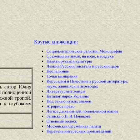
Крутые книженции:
Социоцентрические религии. Монография
Сражения на земле, на воде, в воздухе
Памяти русской культуры
Лекция Русский писатель и русский царь
Неопалимые
Точка вымирания
Иерусалим и Палестина в русской литературе,
науке, живописи и переводах
дь автор Юлия
Литературные жанры
ля полноценной
Каталог марок Украины
ложной тропой.
Под сенью чужих знамен
я к глубокому
Аграрное право
Легкое дыхание для полноценной жизни
Записка о Н. И. Новикове
Огненный колосс
Московская Оружейная палата
Перечень
интересных
произведений