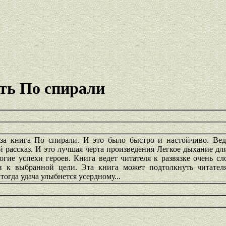
ть По спирали
аза книга По спирали. И это было быстро и настойчиво. Ве
 рассказ. И это лучшая черта произведения Легкое дыхание д
гие успехи героев. Книга ведет читателя к развязке очень с
ти к выбранной цели. Эта книга может подтолкнуть читател
гда удача улыбнется усердному...