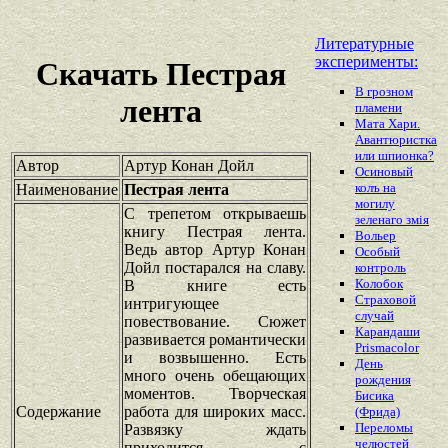
Литературные
эксперименты:
Скачать Пестрая
В грозном
лента
пламени
Мата Хари.
Авантюристка
или шпионка?
Автор
Артур Конан Дойл
Осиновый
колъ на
Наименование
Пестрая лента
могилу
С трепетом открываешь
зеленаго змiя
книгу Пестрая лента.
Вольер
Ведь автор Артур Конан
Особый
Дойл постарался на славу.
контроль
Колобок
В книге есть
Страховой
интригующее
случай
повествование. Сюжет
Карандаши
развивается романтически
Prismacolor
и возвышенно. Есть
День
много очень обещающих
рождения
моментов. Творческая
Бисика
Содержание
работа для широких масс.
(Фрида)
Переломы
Развязку ждать
челюстей
приходится с