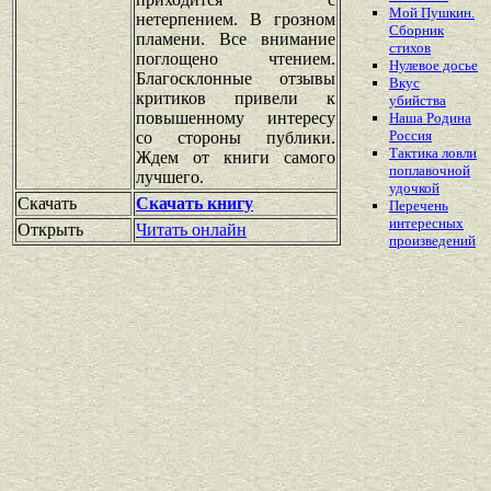
Мой Пушкин.
нетерпением. В грозном
Сборник
пламени. Все внимание
стихов
поглощено чтением.
Нулевое досье
Благосклонные отзывы
Вкус
критиков привели к
убийства
повышенному интересу
Наша Родина
Россия
со стороны публики.
Тактика ловли
Ждем от книги самого
поплавочной
лучшего.
удочкой
Скачать
Скачать книгу
Перечень
интересных
Открыть
Читать онлайн
произведений