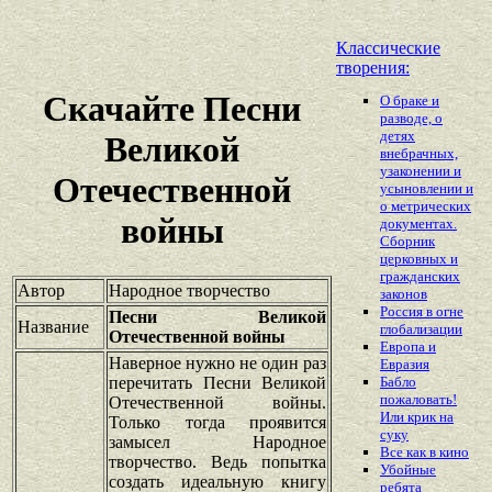
Классические
творения:
Скачайте Песни
О браке и
разводе, о
детях
Великой
внебрачных,
узаконении и
Отечественной
усыновлении и
о метрических
войны
документах.
Сборник
церковных и
гражданских
Автор
Народное творчество
законов
Россия в огне
Песни Великой
Название
глобализации
Отечественной войны
Европа и
Наверное нужно не один раз
Евразия
перечитать Песни Великой
Бабло
пожаловать!
Отечественной войны.
Или крик на
Только тогда проявится
суку
замысел Народное
Все как в кино
творчество. Ведь попытка
Убойные
создать идеальную книгу
ребята