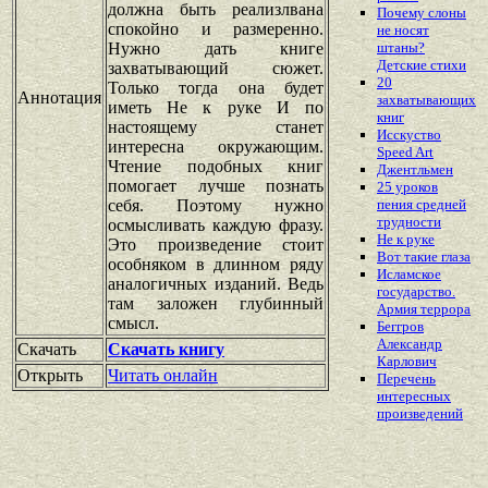
должна быть реализлвана
Почему слоны
спокойно и размеренно.
не носят
Нужно дать книге
штаны?
Детские стихи
захватывающий сюжет.
20
Только тогда она будет
Аннотация
захватывающих
иметь Не к руке И по
книг
настоящему станет
Исскуство
интересна окружающим.
Speed Art
Чтение подобных книг
Джентльмен
помогает лучше познать
25 уроков
себя. Поэтому нужно
пения средней
трудности
осмысливать каждую фразу.
Не к руке
Это произведение стоит
Вот такие глаза
особняком в длинном ряду
Исламское
аналогичных изданий. Ведь
государство.
там заложен глубинный
Армия террора
смысл.
Беггров
Александр
Скачать
Скачать книгу
Карлович
Открыть
Читать онлайн
Перечень
интересных
произведений