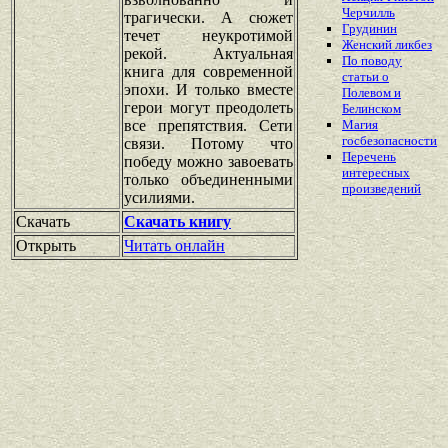
Черчилль
трагически. А сюжет
Грудинин
течет неукротимой
Женский ликбез
рекой. Актуальная
По поводу
книга для современной
статьи о
эпохи. И только вместе
Полевом и
герои могут преодолеть
Белинском
все препятствия. Сети
Магия
госбезопасности
связи. Потому что
Перечень
победу можно завоевать
интересных
только объединенными
произведений
усилиями.
Скачать
Скачать книгу
Открыть
Читать онлайн