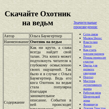
Скачайте Охотник
на ведьм
Значительные
произведения:
Сети связи
Автор
Ольга Баумгертнер
Малюк Цахес
Наименование
Охотник на ведьм
Властелин
Хаоса
Как ни крути, а слава
Как стать
всегда найдет свой
плохим парнем
талан. Эта книга может
Птицы приносят
подтолкнуть читателя к
счастье
глубокому осмыслению
Цветы для
своих ощущений. Так
первого
свидания
было и в случае с Ольга
Портал
Баумгертнер. Ведь его
Мастера
кнга Охотник на ведьм
детективного
стала популярна
жанра
благодаря
Рабочая виза
занимательное
Шенгенской
описание. События в
зоны
Содержание
ней происходят
Феминиум
Лекция Уинстон
взволнованно и