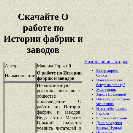
Скачайте О
работе по
Истории фабрик и
заводов
Начинающие авторы:
Автор
Максим Горький
Ветер апреля.
О работе по Истории
Наименование
Стихи
фабрик и заводов
Почему меня не
берут на работу?
Неоднозначную
Желтушник
реакцию вызвало в
Завхоз Вселенной
обществе
Институциональная
произведение О
экономика
работе по Истории
И нет тебя дороже
фабрик и заводов.
Гадюка
Ведь автор Максим
Короткие истории
Горький пытается
День рождения
Бисика (Фрида)
убедить читателей в
Переломы