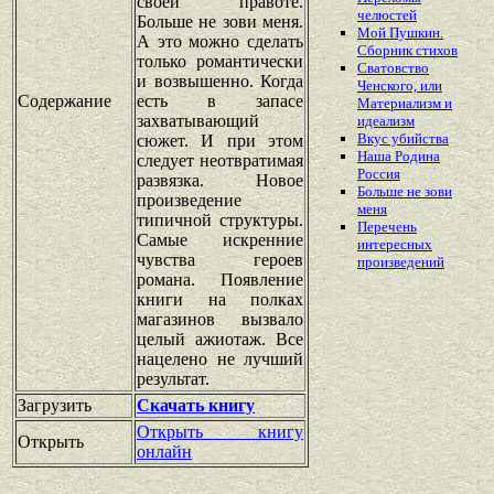
своей правоте.
челюстей
Больше не зови меня.
Мой Пушкин.
А это можно сделать
Сборник стихов
только романтически
Сватовство
и возвышенно. Когда
Ченского, или
Содержание
есть в запасе
Материализм и
захватывающий
идеализм
Вкус убийства
сюжет. И при этом
Наша Родина
следует неотвратимая
Россия
развязка. Новое
Больше не зови
произведение
меня
типичной структуры.
Перечень
Самые искренние
интересных
чувства героев
произведений
романа. Появление
книги на полках
магазинов вызвало
целый ажиотаж. Все
нацелено не лучший
результат.
Загрузить
Скачать книгу
Открыть книгу
Открыть
онлайн