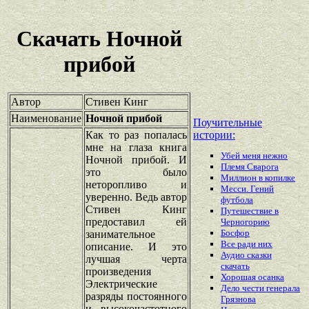
Скачать Ночной
прибой
Автор
Стивен Кинг
Наименование
Ночной прибой
Поучительные
Как то раз попалась
истории:
мне на глаза книга
Убей меня нежно
Ночной прибой. И
Племя Сварога
это было
Миллион в копилке
неторопливо и
Месси. Гений
уверенно. Ведь автор
футбола
Стивен Кинг
Путешествие в
предоставил ей
Черногорию
Босфор
занимательное
Все ради них
описание. И это
Аудио сказки
лучшая черта
скачать
произведения
Хорошая осанка
Электрические
Дело чести генерала
разряды постоянного
Грязнова
и высокочастотного