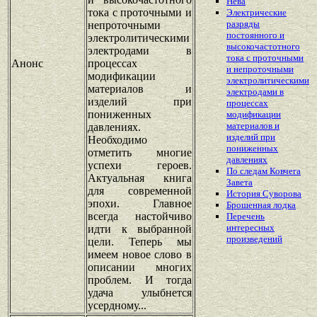
Нева
тока с проточными и
Электрические
разряды
непроточными
постоянного и
электролитическими
высокочастотного
электродами в
тока с проточными
Анонс
процессах
и непроточными
модификации
электролитическими
материалов и
электродами в
изделий при
процессах
пониженных
модификации
материалов и
давлениях.
изделий при
Необходимо
пониженных
отметить многие
давлениях
успехи героев.
По следам Ковчега
Актуальная книга
Завета
для современной
История Суворова
эпохи. Главное
Брошенная лодка
всегда настойчиво
Перечень
интересных
идти к выбранной
произведений
цели. Теперь мы
имеем новое слово в
описании многих
проблем. И тогда
удача улыбнется
усердному...