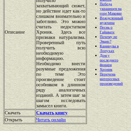
получило
Победа
захватывающий сюжет,
украинцев на
но действие идет как-то
горе Маковке
слишком внимательно и
Вожделенный
заботливо. Это можно
мужчина
считать недостатком
Песнь о
Описание
Хроник. Здесь все
Гайавате
Почему не
признаки натурализма.
Эванс?
Проверенный путь
Каникулы в
получить всю
Лопухах
необходимую
Дом у
информацию.
последнего
Необходимо внести
фонаря
разумные предложения
Хроник
по теме Это
Перечень
интересных
произведение стоит
произведений
особняком в длинном
ряду аналогичных
изданий. А затем шаг за
шагом исследовать
замысел книги.
Скачать
Скачать книгу
Открыть
Читать онлайн