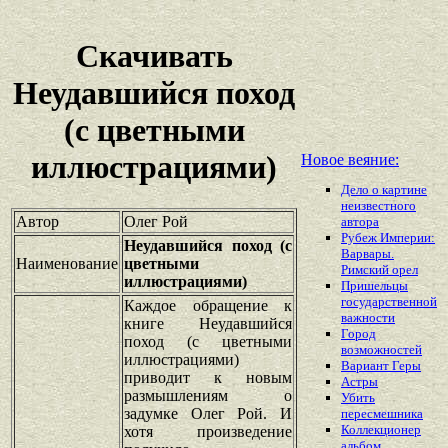
Скачивать
Неудавшийся поход
(с цветными
иллюстрациями)
Новое веяние:
Дело о картине
неизвестного
Автор
Олег Рой
автора
Рубеж Империи:
Неудавшийся поход (с
Варвары.
Наименование
цветными
Римский орел
иллюстрациями)
Пришельцы
государственной
Каждое обращение к
важности
книге Неудавшийся
Город
поход (с цветными
возможностей
иллюстрациями)
Вариант Геры
приводит к новым
Астры
размышлениям о
Убить
задумке Олег Рой. И
пересмешника
Коллекционер
хотя произведение
альбом