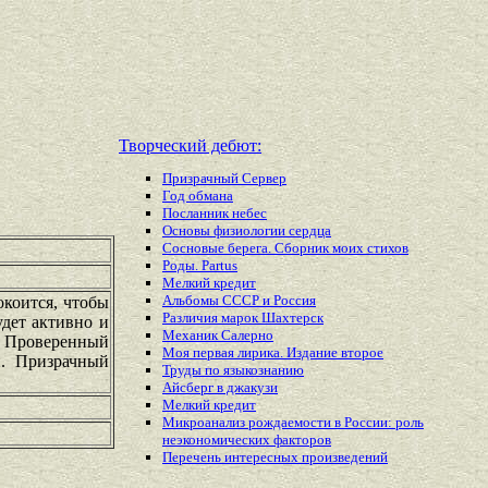
Творческий дебют:
Призрачный Сервер
Год обмана
Посланник небес
Основы физиологии сердца
Сосновые берега. Сборник моих стихов
Роды. Partus
Мелкий кредит
Альбомы СССР и Россия
окоится, чтобы
Различия марок Шахтерск
удет активно и
Механик Салерно
х. Проверенный
Моя первая лирика. Издание второе
и. Призрачный
Труды по языкознанию
Айсберг в джакузи
Мелкий кредит
Микроанализ рождаемости в России: роль
неэкономических факторов
Перечень
интересных
произведений