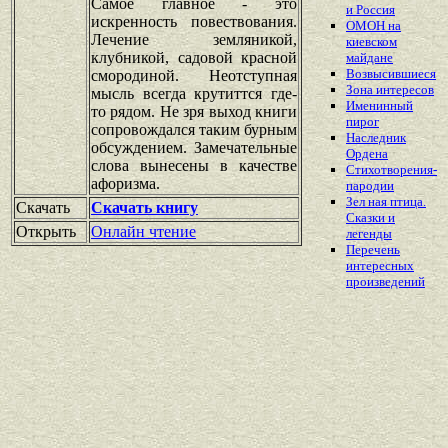
Самое главное - это
и Россия
искренность повествования.
ОМОН на
Лечение земляникой,
киевском
клубникой, садовой красной
майдане
Возвысившиеся
смородиной. Неотступная
Зона интересов
мысль всегда крутиттся где-
Именинный
то рядом. Не зря выход книги
пирог
сопровождался таким бурным
Наследник
обсуждением. Замечательные
Ордена
слова вынесены в качестве
Стихотворения-
афоризма.
пародии
Зел ная птица.
Скачать
Скачать книгу
Сказки и
Открыть
Онлайн чтение
легенды
Перечень
интересных
произведений