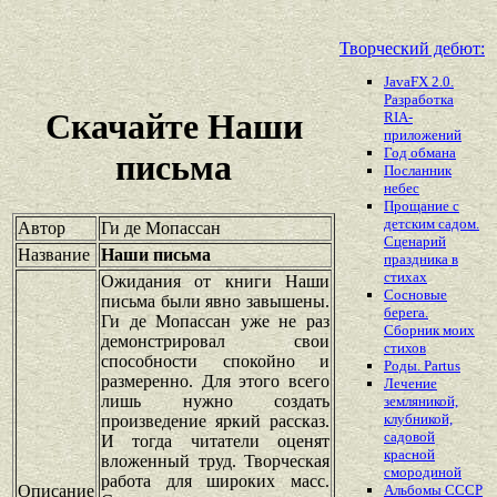
Творческий дебют:
JavaFX 2.0.
Разработка
Скачайте Наши
RIA-
приложений
Год обмана
письма
Посланник
небес
Прощание с
детским садом.
Автор
Ги де Мопассан
Сценарий
Название
Наши письма
праздника в
стихах
Ожидания от книги Наши
Сосновые
письма были явно завышены.
берега.
Ги де Мопассан уже не раз
Сборник моих
демонстрировал свои
стихов
способности спокойно и
Роды. Partus
размеренно. Для этого всего
Лечение
лишь нужно создать
земляникой,
клубникой,
произведение яркий рассказ.
садовой
И тогда читатели оценят
красной
вложенный труд. Творческая
смородиной
работа для широких масс.
Описание
Альбомы СССР