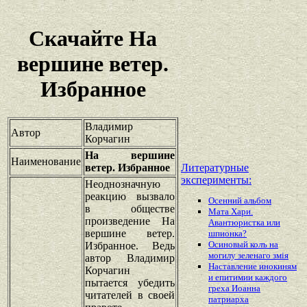
Скачайте На
вершине ветер.
Избранное
Владимир
Автор
Корчагин
На вершине
Наименование
ветер. Избранное
Литературные
эксперименты:
Неоднозначную
реакцию вызвало
Осенний альбом
в обществе
Мата Хари.
произведение На
Авантюристка или
вершине ветер.
шпионка?
Осиновый колъ на
Избранное. Ведь
могилу зеленаго змiя
автор Владимир
Наставление инокиням
Корчагин
и епитимии каждого
пытается убедить
греха Иоанна
читателей в своей
патриарха