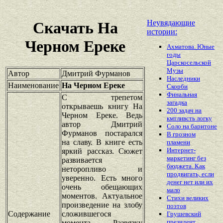
Неувядающие
Скачать На
истории:
Черном Ереке
Ахматова. Юные
годы
Царскосельской
Музы
Автор
Дмитрий Фурманов
Наследники
Наименование
На Черном Ереке
Скорби
Финальная
С трепетом
загадка
открываешь книгу На
200 задач на
Черном Ереке. Ведь
кмтливсть логку
автор Дмитрий
Соло на баритоне
Фурманов постарался
В грозном
на славу. В книге есть
пламени
Интернет-
яркий рассказ. Сюжет
маркетинг без
развивается
бюджета. Как
неторопливо и
продвигать, если
уверенно. Есть много
денег нет или их
очень обещающих
мало
моментов. Актуальное
Стихи великих
произведение на злобу
поэтов
Содержание
сложившегося
Грушевский
президент
момента. Развязку