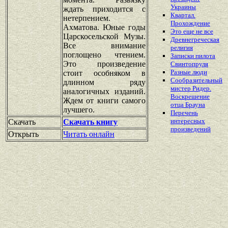
Украины
ждать приходится с
Квартал.
нетерпением.
Прохождение
Ахматова. Юные годы
Это еще не все
Царскосельской Музы.
Древнегреческая
Все внимание
религия
поглощено чтением.
Записки пилота
Это произведение
Свинтопруля
Разные люди
стоит особняком в
Сообразительный
длинном ряду
мистер Ридер.
аналогичных изданий.
Воскрешение
Ждем от книги самого
отца Брауна
лучшего.
Перечень
интересных
Скачать
Скачать книгу
произведений
Открыть
Читать онлайн