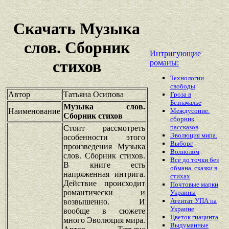
Скачать Музыка
слов. Сборник
Интригующие
стихов
романы:
Технологии
свободы
Автор
Татьяна Осипова
Гроза в
Безначалье
Музыка слов.
Наименование
Междусоние.
Сборник стихов
сборник
рассказов
Стоит рассмотреть
Эволюция мира.
особенности этого
Выборг
произведения Музыка
Волнолом
слов. Сборник стихов.
Все до точки без
В книге есть
обмана. сказки в
напряженная интрига.
стихах
Действие происходит
Почтовые марки
романтически и
Украины
Атентат УПА на
возвышенно. И
Украине
вообще в сюжете
Цветок гиацинта
много Эволюция мира.
Выдуманные