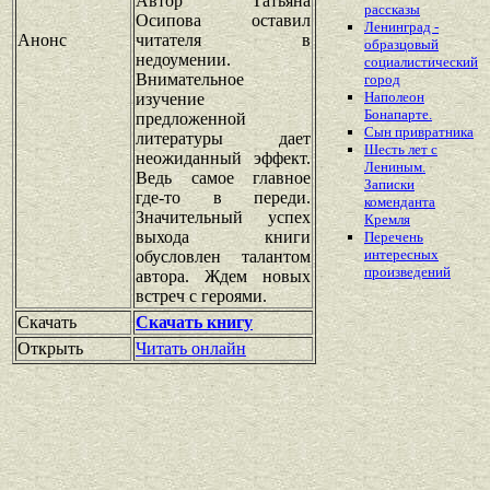
Автор Татьяна
рассказы
Осипова оставил
Ленинград -
Анонс
читателя в
образцовый
недоумении.
социалистический
Внимательное
город
Наполеон
изучение
Бонапарте.
предложенной
Сын привратника
литературы дает
Шесть лет с
неожиданный эффект.
Лениным.
Ведь самое главное
Записки
где-то в переди.
коменданта
Значительный успех
Кремля
выхода книги
Перечень
интересных
обусловлен талантом
произведений
автора. Ждем новых
встреч с героями.
Скачать
Скачать книгу
Открыть
Читать онлайн