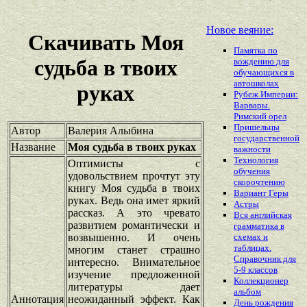
Новое веяние:
Скачивать Моя
Памятка по
судьба в твоих
вождению для
обучающихся в
автошколах
руках
Рубеж Империи:
Варвары.
Римский орел
Пришельцы
Автор
Валерия Алыбина
государственной
Название
Моя судьба в твоих руках
важности
Технология
Оптимисты с
обучения
удовольствием прочтут эту
скорочтению
книгу Моя судьба в твоих
Вариант Геры
руках. Ведь она имет яркий
Астры
рассказ. А это чревато
Вся английская
развитием романтически и
грамматика в
возвышенно. И очень
схемах и
таблицах.
многим станет страшно
Справочник для
интересно. Внимательное
5-9 классов
изучение предложенной
Коллекционер
литературы дает
альбом
Аннотация
неожиданный эффект. Как
День рождения