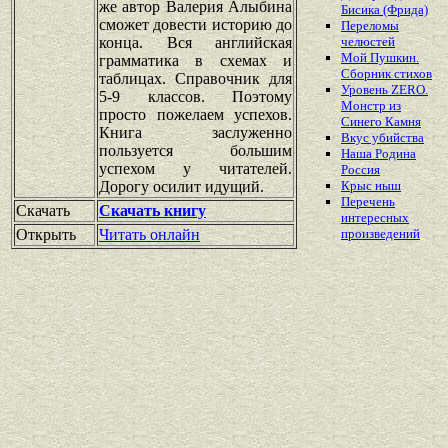
же автор Валерия Алыбина
Бисика (Фрида)
сможет довести историю до
Переломы
конца. Вся английская
челюстей
Мой Пушкин.
грамматика в схемах и
Сборник стихов
таблицах. Справочник для
Уровень ZERO.
5-9 классов. Поэтому
Монстр из
просто пожелаем успехов.
Синего Камня
Книга заслуженно
Вкус убийства
пользуется большим
Наша Родина
успехом у читателей.
Россия
Дорогу осилит идущий.
Крыс ныш
Перечень
Скачать
Скачать книгу
интересных
Открыть
Читать онлайн
произведений