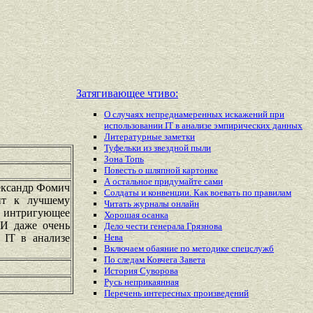
Затягивающее чтиво:
О случаях непреднамеренных искажений при
использовании IT в анализе эмпирических данных
Литературные заметки
Туфельки из звездной пыли
Зона Топь
Повесть о шляпной картонке
А остальное придумайте сами
лександр Фомич
Солдаты и конвенции. Как воевать по правилам
дит к лучшему
Читать журналы онлайн
 интригующее
Хорошая осанка
 И даже очень
Дело чести генерала Грязнова
 IT в анализе
Нева
Включаем обаяние по методике спецслужб
По следам Ковчега Завета
История Суворова
Русь неприкаянная
Перечень
интересных
произведений