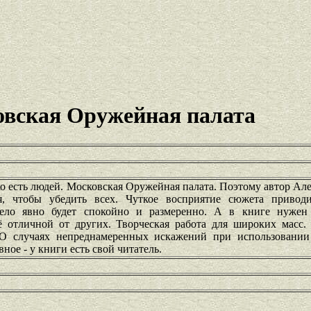
вская Оружейная палата
ко есть людей. Московская Оружейная палата. Поэтому автор А
я, чтобы убедить всех. Чуткое восприятие сюжета приво
ело явно будет спокойно и размеренно. А в книге нужен
её отличной от других. Творческая работа для широких масс.
 О случаях непреднамеренных искажений при использовании
ое - у книги есть свой читатель.