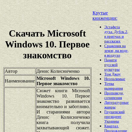
Крутые
книженции:
Эстафета
Скачать Microsoft
духа. Дубль 2,
в притчах и
рассказах
Windows 10. Первое
Сражения на
земле, на воде,
знакомство
в воздухе
Памяти
русской
культуры
Автор
Денис Колисниченко
Том Джоу
Microsoft Windows 10.
Неопалимые
Наименование
Первое знакомство
Точка
вымирания
Сюжет книги Microsoft
Проповеди,
Windows 10. Первое
сочинения
знакомство развивается
Литературные
внимательно и заботливо.
жанры
И стараниями автора
Грушевский
президент
Денис Колисниченко
Украины
книга получила
Квартал.
захватывающий сюжет.
Прохождение