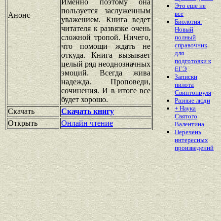
Именно поэтому она
Это еще не
пользуется заслуженным
все
Анонс
уважением. Книга ведет
Биология.
читателя к развязке очень
Новый
сложной тропой. Ничего,
полный
справочник
что помощи ждать не
для
откуда. Книга вызывает
подготовки к
целый ряд неоднозначных
ЕГЭ
эмоций. Всегда жива
Записки
надежда. Проповеди,
пилота
сочинения. И в итоге все
Свинтопруля
будет хорошо.
Разные люди
+ Наука
Скачать
Скачать книгу
Святого
Открыть
Онлайн чтение
Валентина
Перечень
интересных
произведений