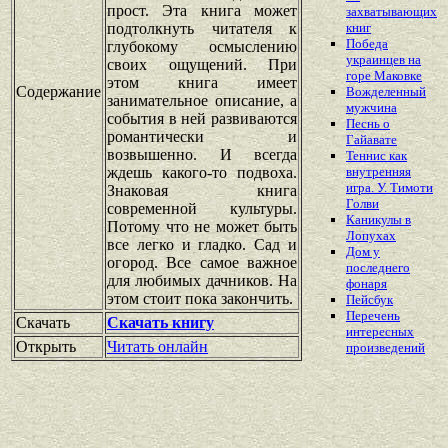
прост. Эта книга может
захватывающих
подтолкнуть читателя к
книг
Победа
глубокому осмыслению
украинцев на
своих ощущений. При
горе Маковке
этом книга имеет
Содержание
Вожделенный
занимательное описание, а
мужчина
события в ней развиваются
Песнь о
романтически и
Гайавате
возвышенно. И всегда
Теннис как
ждешь какого-то подвоха.
внутренняя
игра. У. Тимоти
Знаковая книга
Голви
современной культуры.
Каникулы в
Потому что не может быть
Лопухах
все легко и гладко. Сад и
Дом у
огород. Все самое важное
последнего
для любимых дачников. На
фонаря
этом стоит пока закончить.
Пейсбук
Перечень
Скачать
Скачать книгу
интересных
Открыть
Читать онлайн
произведений