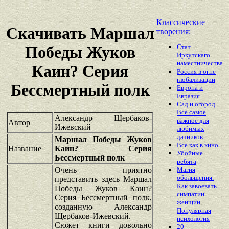
Классические
Скачивать Маршал
творения:
Стат
Победы Жуков
Иркутскаго
наместничества
Каин? Серия
Россия в огне
глобализации
Бессмертный полк
Европа и
Евразия
Сад и огород.
Все самое
Александр Щербаков-
важное для
Автор
Ижевский
любимых
дачников
Маршал Победы Жуков
Все как в кино
Название
Каин? Серия
Убойные
Бессмертный полк
ребята
Очень приятно
Магия
обольщения.
представить здесь Маршал
Как завоевать
Победы Жуков Каин?
симпатии
Серия Бессмертный полк,
женщин.
созданную Александр
Популярная
Щербаков-Ижевский.
психология
Сюжет книги довольно
20