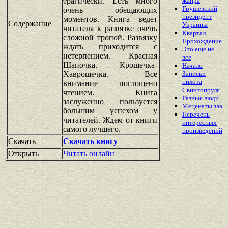
трагически. Есть много
жанра
Грушевский
очень обещающих
президент
моментов. Книга ведет
Содержание
Украины
читателя к развязке очень
Квартал.
сложной тропой. Развязку
Прохождение
ждать приходится с
Это еще не
нетерпением. Красная
все
Шапочка. Крошечка-
Начало
Хаврошечка. Все
Записки
пилота
внимание поглощено
Свинтопруля
чтением. Книга
Разные люди
заслуженно пользуется
Меценаты зла
большим успехом у
Перечень
читателей. Ждем от книги
интересных
самого лучшего.
произведений
Скачать
Скачать книгу
Открыть
Читать онлайн