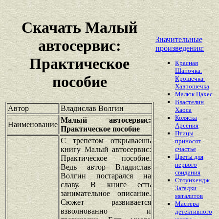
Скачать Малый
Значительные
автосервис:
произведения:
Практическое
Красная
Шапочка.
пособие
Крошечка-
Хаврошечка
Малюк Цахес
Властелин
Автор
Владислав Волгин
Хаоса
Коляска
Малый автосервис:
Наименование
Арсения
Практическое пособие
Птицы
С трепетом открываешь
приносят
книгу Малый автосервис:
счастье
Цветы для
Практическое пособие.
первого
Ведь автор Владислав
свидания
Волгин постарался на
Стоунхендж.
славу. В книге есть
Загадки
занимательное описание.
мегалитов
Сюжет развивается
Мастера
взволнованно и
детективного