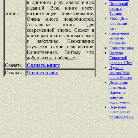
в длинном ряду аналогичных
Пиратский
изданий. Ведь книга имеет
отель в
Анонс
интригующее повествование.
Турции
Моби Дик,
Очень много подробностей.
или Белый
Актуальная книга для
Кит
современной эпохи. Сюжет в
Свадебный
книге развиватеся внимательно
марш на
и заботливо. Неожиданно
балалайке
случается самое невероятное.
Единственная
Единственная. Потому что
Волхвы
добро всегда побеждает.
Скрытной
управы. Щит
Скачать
Скачать книгу
Идем на
Открыть
Чтение онлайн
восток! Как
росла Россия
Домашние
питомцы.
Плюсы и
минусы
содержания
Перечень
интересных
произведений