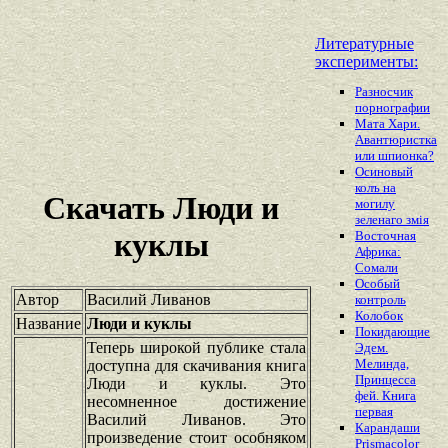
Литературные
эксперименты:
Разносчик
порнографии
Мата Хари.
Авантюристка
или шпионка?
Осиновый
колъ на
Скачать Люди и
могилу
зеленаго змiя
куклы
Восточная
Африка:
Сомали
Особый
Автор
Василий Ливанов
контроль
Колобок
Название
Люди и куклы
Покидающие
Теперь широкой публике стала
Эдем.
Мелинда,
доступна для скачивания книга
Принцесса
Люди и куклы. Это
фей. Книга
несомненное достижение
первая
Василий Ливанов. Это
Карандаши
произведение стоит особняком
Prismacolor