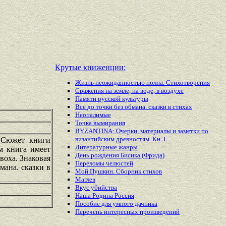
Крутые книженции:
Жизнь неожиданностью полна. Стихотворения
Сражения на земле, на воде, в воздухе
Памяти русской культуры
Все до точки без обмана. сказки в стихах
Неопалимые
Точка вымирания
BYZANTINA: Очерки, материалы и заметки по
византийским древностям. Кн. I
. Сюжет книги
Литературные жанры
м книга имеет
День рождения Бисика (Фрида)
воха. Знаковая
Переломы челюстей
мана. сказки в
Мой Пушкин. Сборник стихов
Маглев
Вкус убийства
Наша Родина Россия
Пособие для умного дачника
Перечень
интересных
произведений