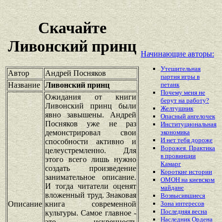
Скачайте
Ливонский принц
Начинающие авторы:
Утешительная
Автор
Андрей Посняков
партия игры в
Название
Ливонский принц
петанк
Почему меня не
Ожидания от книги
берут на работу?
Ливонский принц были
Желтушник
явно завышены. Андрей
Опасный ангелочек
Посняков уже не раз
Институциональная
демонстрировал свои
экономика
И нет тебя дороже
способности активно и
Ворожея. Практика
целеустремленно. Для
в провинции
этого всего лишь нужно
Камарг
создать произведение
Короткие истории
занимательное описание.
ОМОН на киевском
И тогда читатели оценят
майдане
вложенный труд. Знаковая
Возвысившиеся
Описание
книга современной
Зона интересов
Последняя весна
культуры. Самое главное -
Наследник Ордена
это искренность