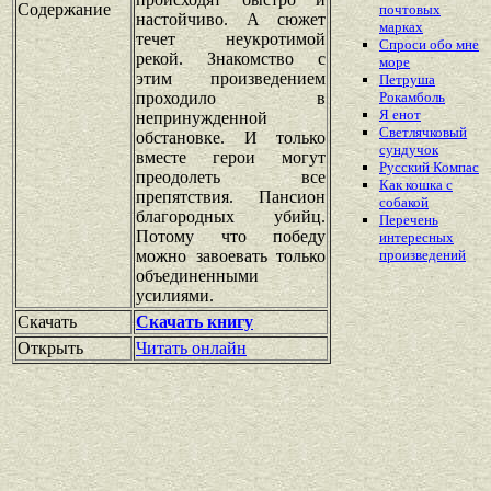
Содержание
почтовых
настойчиво. А сюжет
марках
течет неукротимой
Спроси обо мне
рекой. Знакомство с
море
этим произведением
Петруша
проходило в
Рокамболь
Я енот
непринужденной
Светлячковый
обстановке. И только
сундучок
вместе герои могут
Русский Компас
преодолеть все
Как кошка с
препятствия. Пансион
собакой
благородных убийц.
Перечень
Потому что победу
интересных
можно завоевать только
произведений
объединенными
усилиями.
Скачать
Скачать книгу
Открыть
Читать онлайн