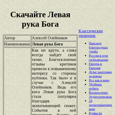
Скачайте Левая
рука Бога
Классические
творения:
Автор
Алексей Олейников
Пансион
Наименование
Левая рука Бога
благородных
Как ни крути, а слава
убийц
всегда найдет свой
Россия в огне
талан. Благосклонные
глобализации
отзывы критиков
Европа и
Евразия
привели к повышенному
Атлас анатомии
интересу со стороны
человека
публики. Так было и в
Все как в кино
случае с Алексей
Убойные
Олейников. Ведь его
ребята
кнга Левая рука Бога
Воскресение.
стала популярна
Аудиоспектакль
благодаря
20
захватывающих
захватывающий сюжет.
книг
События в ней
Буквы на
происходят быстро и