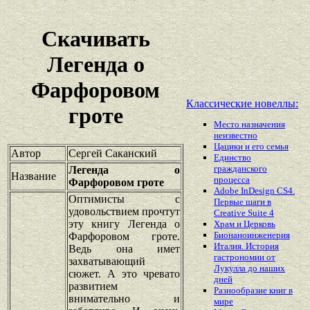
Скачивать
Легенда о
Фарфоровом
Классические новеллы:
гроте
Место назначения
неизвестно
Цацики и его семья
Автор
Сергей Саканский
Единство
гражданского
Легенда о
Название
процесса
Фарфоровом гроте
Adobe InDesign СS4.
Оптимисты с
Первые шаги в
удовольствием прочтут
Creative Suite 4
эту книгу Легенда о
Храм и Церковь
Бионаноинженерия
Фарфоровом гроте.
Италия. История
Ведь она имет
гастрономии от
захватывающий
Лукулла до наших
сюжет. А это чревато
дней
развитием
Разнообразие книг в
внимательно и
мире