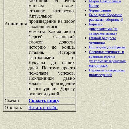
заботливо. И очень
Марш Святослава в
многим станет
Киеве
Черная линия
страшно интересно.
Было дело Короткие
Актуальное
рассказы, сборник -3
произведение на злобу
Аннотация
Борьба с
сложившегося
диверсантами (на
момента. Как же автор
татарском языке)
Сергей Саканский
Открой ресурсы
сможет довести
чемпиона
историю до конца.
Последние дни Крыма
Сверхпластичность и
Италия. История
границы зерен в
гастрономии от
ультрамелкозернистых
Лукулла до наших
материалах
дней. Поэтому просто
Перечень
интересных
пожелаем успехов.
произведений
Поклонники давно
ждали произвдение
такого уровня. Дорогу
осилит идущий.
Скачать
Скачать книгу
Открыть
Читать онлайн