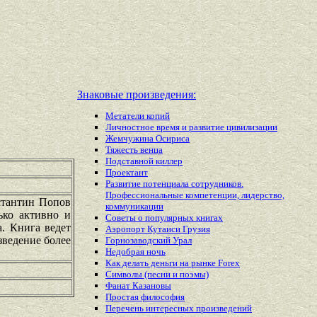
Знаковые произведения:
Метатели копий
Личностное время и развитие цивилизации
Жемчужина Осириса
Тяжесть венца
Подставной киллер
Проектант
Развитие потенциала сотрудников.
Профессиональные компетенции, лидерство,
стантин Попов
коммуникации
ько активно и
Советы о популярных книгах
а. Книга ведет
Аэропорт Кутаиси Грузия
зведение более
Горнозаводский Урал
Недобрая ночь
Как делать деньги на рынке Forex
Символы (песни и поэмы)
Фанат Казановы
Простая философия
Перечень
интересных
произведений