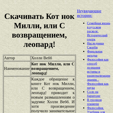
Неувядающие
Скачивать Кот нок
истории:
Милли, или С
Семейная жизнь
в русском
расколе.
возвращением,
Исторический
очерк
леопард!
Наследники
Скорби
Финальная
загадка
Автор
Холли Вебб
Философия как
способ
Кот нок Милли, или С
познания
Наименование
возвращением,
истины и
леопард!
рационализации
Каждое обращение к
знания. .
книге Кот нок Милли,
Философия как
наука
или С возвращением,
Соло на
леопард! приводит к
баритоне
новым размышлениям о
В грозном
задумке Холли Вебб. И
пламени
хотя произведение
Философия.
получило занимательное
Учебник для