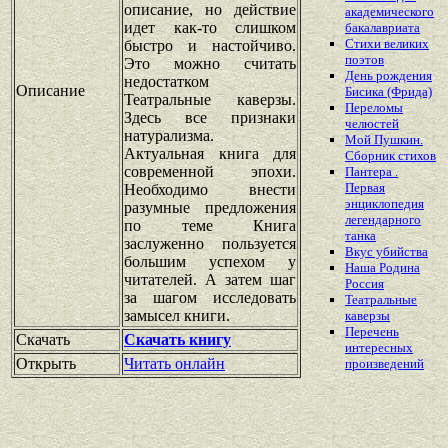
описание, но действие
академического
идет как-то слишком
бакалавриата
Стихи великих
быстро и настойчиво.
поэтов
Это можно считать
День рождения
недостатком
Описание
Бисика (Фрида)
Театральные каверзы.
Переломы
Здесь все признаки
челюстей
натурализма.
Мой Пушкин.
Актуальная книга для
Сборник стихов
современной эпохи.
Пантера .
Первая
Необходимо внести
энциклопедия
разумные предложения
легендарного
по теме Книга
танка
заслуженно пользуется
Вкус убийства
большим успехом у
Наша Родина
читателей. А затем шаг
Россия
за шагом исследовать
Театральные
замысел книги.
каверзы
Перечень
Скачать
Скачать книгу
интересных
Открыть
Читать онлайн
произведений