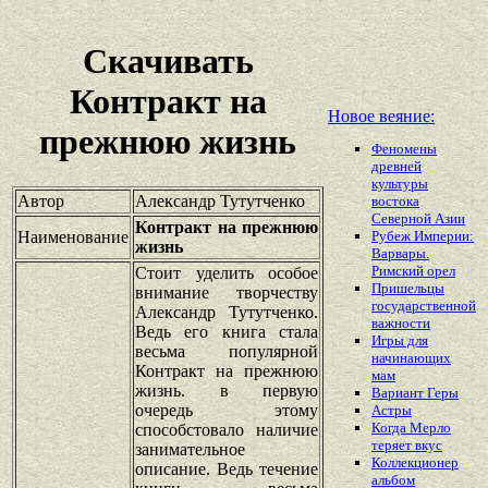
Скачивать
Контракт на
Новое веяние:
прежнюю жизнь
Феномены
древней
культуры
Автор
Александр Тутутченко
востока
Северной Азии
Контракт на прежнюю
Наименование
Рубеж Империи:
жизнь
Варвары.
Римский орел
Стоит уделить особое
Пришельцы
внимание творчеству
государственной
Александр Тутутченко.
важности
Ведь его книга стала
Игры для
весьма популярной
начинающих
Контракт на прежнюю
мам
жизнь. в первую
Вариант Геры
очередь этому
Астры
Когда Мерло
способстовало наличие
теряет вкус
занимательное
Коллекционер
описание. Ведь течение
альбом