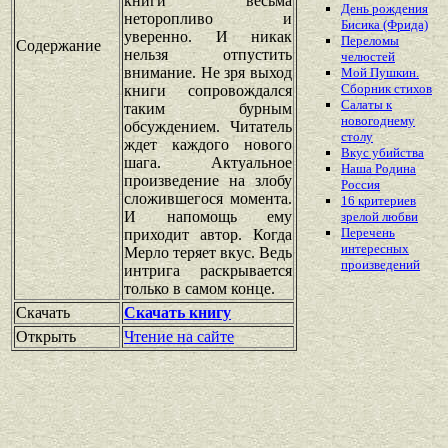
книги весьма
День рождения
неторопливо и
Бисика (Фрида)
уверенно. И никак
Переломы
Содержание
нельзя отпустить
челюстей
внимание. Не зря выход
Мой Пушкин.
Сборник стихов
книги сопровождался
Салаты к
таким бурным
новогоднему
обсуждением. Читатель
столу
ждет каждого нового
Вкус убийства
шага. Актуальное
Наша Родина
произведение на злобу
Россия
сложившегося момента.
16 критериев
И напомощь ему
зрелой любви
Перечень
приходит автор. Когда
интересных
Мерло теряет вкус. Ведь
произведений
интрига раскрывается
только в самом конце.
Скачать
Скачать книгу
Открыть
Чтение на сайте