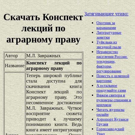
Затягивающее чтиво:
Скачать Конспект
Охотник за
лекций по
караванами
Литературные
аграрному праву
заметки
Туфельки из
звездной пыли
Неравенство
Автор
М.Л. Завражных
населения России:
тенденции,
Конспект лекций по
Название
факторы,
аграрному праву
регулирование
Теперь широкой публике
Повесть о шляпной
стала доступна для
картонке
А остальное
скачивания книга
придумайте сами
Конспект лекций по
Вяжем свитера и
аграрному праву. Это
пуловеры спицами и
несомненное достижение
крючком
М.Л. Завражных. Чуткое
Читать журналы
восприятие сюжета
онлайн
приводит к лучшему
Аэропорт Кутаиси
пониманию книги. Ведь
Грузия
Горнозаводский
книга имеет интригующее
Урал