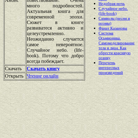
Анонс
повествование. Очень
Недобрая ночь
много подробностей.
Случайное небо.
Актуальная книга для
(life-book)
современной эпохи.
Символы (песни и
Сюжет в книге
поэмы)
развиватеся активно и
Фанат Казановы
целеустремленно.
Система
Осьмионика.
Неожиданно случается
Самомоделирование
самое невероятное.
тела и лица. Как
Случайное небо. (life-
обрести красивую
book). Потому что добро
осанку
всегда побеждает.
Перечень
интересных
Скачать
Скачать книгу
произведений
Открыть
Чтение онлайн