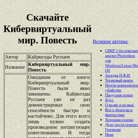
Скачайте
Кибервиртуальный
мир. Повесть
Великие авторы:
GIMP 2 бесплатны
аналог Photoshop
Автор
Кайркелды Руспаев
для
Кибервиртуальный мир.
Windows/Linux/M
Название
Повесть
OS
Загадка Н.Ф.И.
Ожидания от книги
Терновый венец
Кибервиртуальный мир.
Почти невероятно
Повесть были явно
убийство
завышены. Кайркелды
Парусная птица
Руспаев уже не раз
Ядес
демонстрировал свои
О волке и волках
Всё о фэнтези и
способности быстро и
фантастике
настойчиво. Для этого всего
Хорошая осанка
лишь нужно создать
Дело чести генера
произведение интригующее
Грязнова
повествование. И тогда
Нева