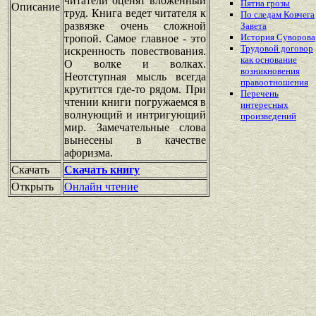
читатели оценят вложенный
Пятна грозы
Описание
труд. Книга ведет читателя к
По следам Ковчега
развязке очень сложной
Завета
История Суворова
тропой. Самое главное - это
Трудовой договор
искренность повествования.
как основание
О волке и волках.
возникновения
Неотступная мысль всегда
правоотношения
крутиттся где-то рядом. При
Перечень
чтении книги погружаемся в
интересных
волнующий и интригующий
произведений
мир. Замечательные слова
вынесены в качестве
афоризма.
Скачать
Скачать книгу
Открыть
Онлайн чтение