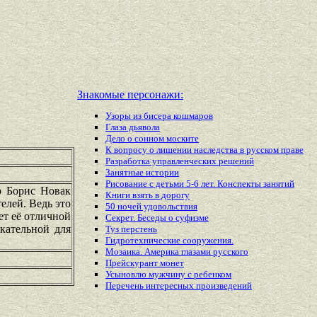
Знакомые персонажи:
Узоры из бисера кошмаров
Глаза дьявола
Дело о сонном моските
К вопросу о лишении наследства в русском праве
Разработка управленческих решений
Занятные истории
Рисование с детьми 5-6 лет. Конспекты занятий
р Борис Новак
Книги взять в дорогу
елей. Ведь это
50 ночей удовольствия
ет её отличной
Секрет. Беседы о суфизме
кательной для
Туз перстень
Гидротехнические сооружения.
Мозаика. Америка глазами русского
Прейскурант монет
Усыновлю мужчину с ребенком
Перечень
интересных
произведений