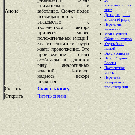
развивается очень
20
захватывающих
внимательно и
книг
Анонс
заботливо. Сюжет полон
День рождения
неожиданностей.
Бисика (Фрида)
Знакомство с
Переломы
творчеством автора
челюстей
принесет много
Мой Пушкин.
положительных эмоций.
Сборник стихов
Значит читатели будут
Учусь быть
мамой
ждать продолжение. Это
Вкус убийства
произведение стоит
Наша Родина
особняком в длинном
Россия
ряду аналогичных
Посмертная
изданий. Которое,
месть
надеюсь, вскоре
Перечень
появится.
интересных
произведений
Скачать
Скачать книгу
Открыть
Читать онлайн