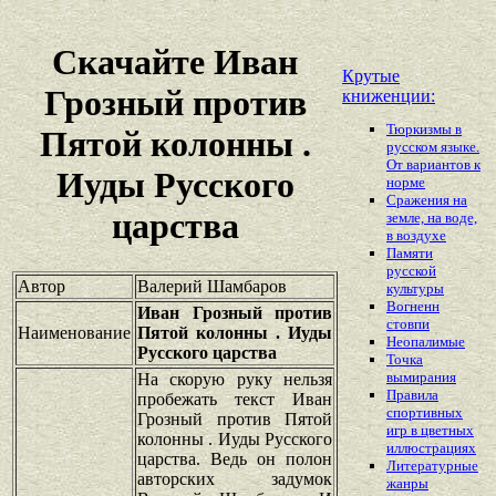
Скачайте Иван
Крутые
Грозный против
книженции:
Тюркизмы в
Пятой колонны .
русском языке.
От вариантов к
Иуды Русского
норме
Сражения на
царства
земле, на воде,
в воздухе
Памяти
русской
Автор
Валерий Шамбаров
культуры
Вогненн
Иван Грозный против
стовпи
Наименование
Пятой колонны . Иуды
Неопалимые
Русского царства
Точка
вымирания
На скорую руку нельзя
Правила
пробежать текст Иван
спортивных
Грозный против Пятой
игр в цветных
колонны . Иуды Русского
иллюстрациях
царства. Ведь он полон
Литературные
авторских задумок
жанры