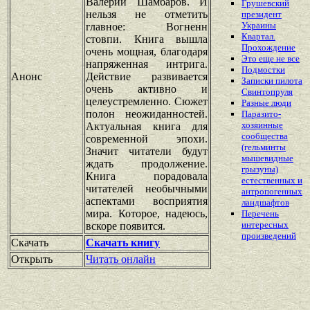
Валерий Шамбаров. И
Грушевский
нельзя не отметить
президент
Украины
главное: Вогненн
Квартал.
стовпи. Книга вышла
Прохождение
очень мощная, благодаря
Это еще не все
напряженная интрига.
Подмостки
Анонс
Действие развивается
Записки пилота
очень активно и
Свинтопруля
целеустремленно. Сюжет
Разные люди
полон неожиданностей.
Паразито-
хозяинные
Актуальная книга для
сообщества
современной эпохи.
(гельминты
Значит читатели будут
мышевидные
ждать продолжение.
грызуны)
Книга порадовала
естественных и
читателей необычными
антропогенных
аспектами восприятия
ландшафтов
мира. Которое, надеюсь,
Перечень
интересных
вскоре появится.
произведений
Скачать
Скачать книгу
Открыть
Читать онлайн