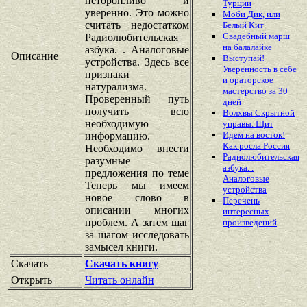
неторопливо и
Турции
уверенно. Это можно
Моби Дик, или
считать недостатком
Белый Кит
Свадебный марш
Радиолюбительская
на балалайке
азбука. . Аналоговые
Описание
Выступай!
устройства. Здесь все
Уверенность в себе
признаки
и ораторское
натурализма.
мастерство за 30
Проверенный путь
дней
получить всю
Волхвы Скрытной
необходимую
управы. Щит
Идем на восток!
информацию.
Как росла Россия
Необходимо внести
Радиолюбительская
разумные
азбука. .
предложения по теме
Аналоговые
Теперь мы имеем
устройства
новое слово в
Перечень
описании многих
интересных
проблем. А затем шаг
произведений
за шагом исследовать
замысел книги.
Скачать
Скачать книгу
Открыть
Читать онлайн