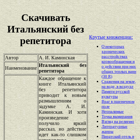
Скачивать
Итальянский без
Крутые книженции:
репетитора
О некоторых
хронических
расстройствах
Автор
А. И. Каминская
кровообращения и
Итальянский без
о действии при них
Наименование
репетитора
общих теплых ванн
(30 R)
Каждое обращение к
Сражения на земле,
книге Итальянский
на воде, в воздухе
без репетитора
Памяти русской
приводит к новым
культуры
размышлениям о
Враг в пшеничном
задумке А. И.
поле
Неопалимые
Каминская. И хотя
Точка вымирания
произведение
Взгляд на религию
получило яркий
Литературные
рассказ, но действие
жанры
идет как-то слишком
Пиратский отель в