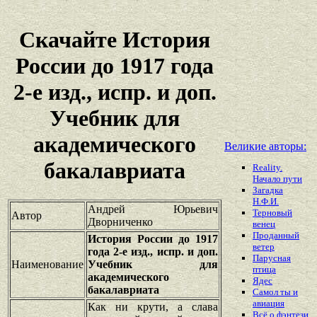
Скачайте История
России до 1917 года
2-е изд., испр. и доп.
Учебник для
академического
Великие авторы:
бакалавриата
Reality.
Начало пути
Загадка
Н.Ф.И.
Андрей Юрьевич
Терновый
Автор
Дворниченко
венец
Проданный
История России до 1917
ветер
года 2-е изд., испр. и доп.
Парусная
Наименование
Учебник для
птица
академического
Ядес
бакалавриата
Самол ты и
авиация
Как ни крути, а слава
Всё о фэнтези