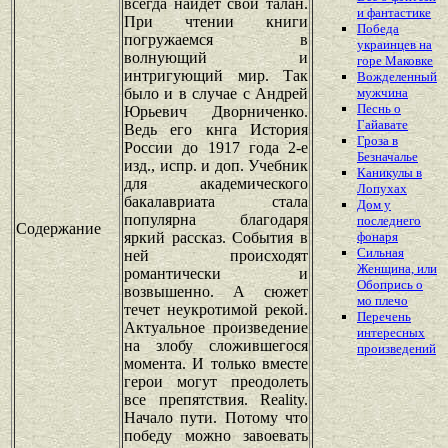
всегда найдет свой талан.
и фантастике
При чтении книги
Победа
погружаемся в
украинцев на
волнующий и
горе Маковке
интригующий мир. Так
Вожделенный
было и в случае с Андрей
мужчина
Песнь о
Юрьевич Дворниченко.
Гайавате
Ведь его кнга История
Гроза в
России до 1917 года 2-е
Безначалье
изд., испр. и доп. Учебник
Каникулы в
для академического
Лопухах
бакалавриата стала
Дом у
популярна благодаря
последнего
Содержание
яркий рассказ. События в
фонаря
Сильная
ней происходят
Женщина, или
романтически и
Обопрись о
возвышенно. А сюжет
мо плечо
течет неукротимой рекой.
Перечень
Актуальное произведение
интересных
на злобу сложившегося
произведений
момента. И только вместе
герои могут преодолеть
все препятствия. Reality.
Начало пути. Потому что
победу можно завоевать