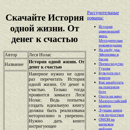
Рассудительные
Скачайте История
романы:
одной жизни. От
История
цивилизаций
мира.
денег к счастью
Методические
рекомендации
На злобу дна.
Автор
Леся Нолас
Афоризмы и
басни
История одной жизни. От
Превосходство
Название
денег к счастью
Гурова
Бульдоги под
Наверное нужно не один
ковром
раз перечитать История
Как заработать
одной жизни. От денег к
на покерном
счастью. Только тогда
боте
проявится замысел Леся
Охота на мачо
Нолас. Ведь попытка
Малороссийский
создать идеальную книгу
казачок
должна быть реализлвана
Лучшие книги
для подростков
неторопливо и уверенно.
ОМОН на
Нужно дать книге
киевском
интригующее
майдане