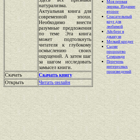
Моя первая
натурализма.
лирика. Издание
Актуальная книга для
второе
современной эпохи.
Спасательный
круг для
Необходимо внести
любимой
разумные предложения
Айсберг в
по теме Эта книга
джакузи
может подтолкнуть
Мелкий кредит
читателя к глубокому
Cьоме
осмыслению своих
пророцтво
ощущений. А затем шаг
Семрамди
за шагом исследовать
Перечень
интересных
замысел книги.
произведений
Скачать
Скачать книгу
Открыть
Читать онлайн