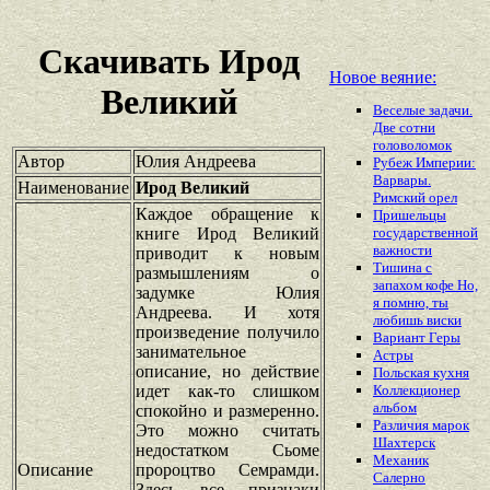
Скачивать Ирод
Новое веяние:
Великий
Веселые задачи.
Две сотни
головоломок
Автор
Юлия Андреева
Рубеж Империи:
Варвары.
Наименование
Ирод Великий
Римский орел
Каждое обращение к
Пришельцы
книге Ирод Великий
государственной
важности
приводит к новым
Тишина с
размышлениям о
запахом кофе Но,
задумке Юлия
я помню, ты
Андреева. И хотя
любишь виски
произведение получило
Вариант Геры
занимательное
Астры
описание, но действие
Польская кухня
идет как-то слишком
Коллекционер
альбом
спокойно и размеренно.
Различия марок
Это можно считать
Шахтерск
недостатком Cьоме
Механик
Описание
пророцтво Семрамди.
Салерно
Здесь все признаки