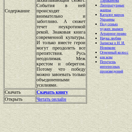
захватывающий сюжет.
Тараканова
События в ней
Литературные
жанры
Содержание
происходят
Каталог марок
внимательно и
Украины
заботливо. А сюжет
Под сенью
течет неукротимой
чужих знамен
рекой. Знаковая книга
Аграрное право
современной культуры.
Наука любви
И только вместе герои
Записка о Н. И.
могут преодолеть все
Новикове
Огненный колосс
препятствия. Русь
аза ызы
неодолимая. Меж
Перечень
крестом и оберегом.
интересных
Потому что победу
произведений
можно завоевать только
объединенными
усилиями.
Скачать
Скачать книгу
Открыть
Читать онлайн