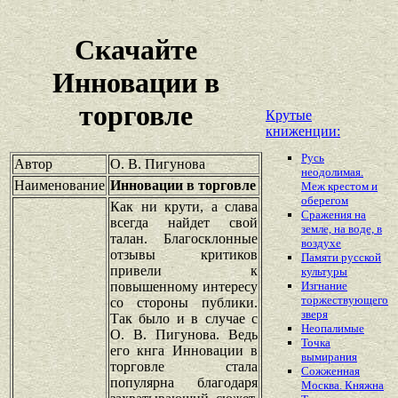
Скачайте
Инновации в
торговле
Крутые
книженции:
Русь
Автор
О. В. Пигунова
неодолимая.
Наименование
Инновации в торговле
Меж крестом и
оберегом
Как ни крути, а слава
Сражения на
всегда найдет свой
земле, на воде, в
талан. Благосклонные
воздухе
отзывы критиков
Памяти русской
привели к
культуры
повышенному интересу
Изгнание
торжествующего
со стороны публики.
зверя
Так было и в случае с
Неопалимые
О. В. Пигунова. Ведь
Точка
его кнга Инновации в
вымирания
торговле стала
Сожженная
популярна благодаря
Москва. Княжна