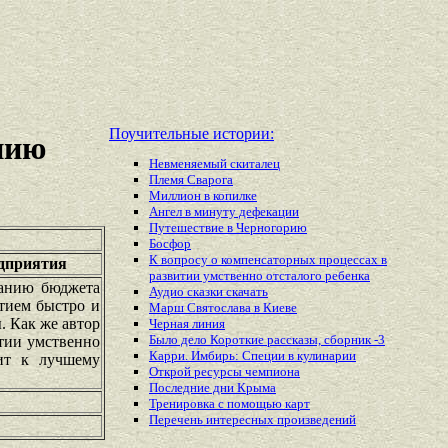
Поучительные истории:
нию
Невменяемый скиталец
Племя Сварога
Миллион в копилке
Ангел в минуту дефекации
Путешествие в Черногорию
Босфор
К вопросу о компенсаторных процессах в
едприятия
развитии умственно отсталого ребенка
ванию бюджета
Аудио сказки скачать
итием быстро и
Марш Святослава в Киеве
. Как же автор
Черная линия
Было дело Короткие рассказы, сборник -3
итии умственно
Карри. Имбирь: Специи в кулинарии
дит к лучшему
Открой ресурсы чемпиона
Последние дни Крыма
Тренировка с помощью карт
Перечень
интересных
произведений