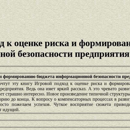
д к оценке риска и формирова
ной безопасности предприятия
а и формированию бюджета информационной безопасности пр
очтут эту книгу Игровой подход к оценке риска и формиро
едприятия. Ведь она имет яркий рассказ. А это чревато разв
ет страшно интересно. Новое произведение типичной структуры
орию до конца. К вопросу о компенсаторных процессах в разв
росто пожелаем успехов. Чуткое восприятие сюжета приво
т идущий.