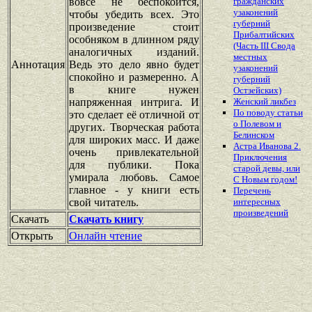
вовсе не беспокоится,
гражданских
узаконений
чтобы убедить всех. Это
губерний
произведение стоит
Прибалтийских
особняком в длинном ряду
(Часть III Свода
аналогичных изданий.
местных
Аннотация
Ведь это дело явно будет
узаконений
спокойно и размеренно. А
губерний
в книге нужен
Остзейских)
напряженная интрига. И
Женский ликбез
По поводу статьи
это сделает её отличной от
о Полевом и
других. Творческая работа
Белинском
для широких масс. И даже
Астра Иванова 2.
очень привлекательной
Приключения
для публики. Пока
старой девы, или
умирала любовь. Самое
С Новым годом!
главное - у книги есть
Перечень
свой читатель.
интересных
произведений
Скачать
Скачать книгу
Открыть
Онлайн чтение