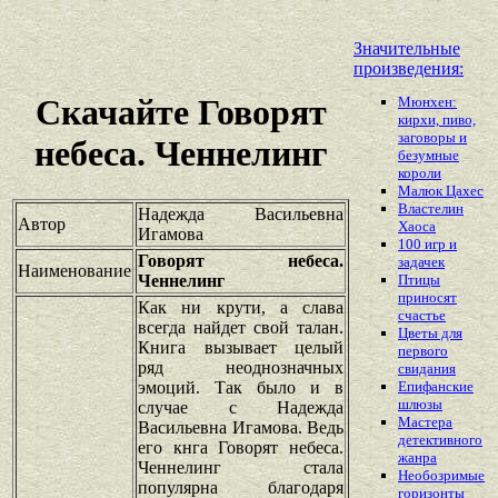
Значительные
произведения:
Скачайте Говорят
Мюнхен:
кирхи, пиво,
заговоры и
небеса. Ченнелинг
безумные
короли
Малюк Цахес
Властелин
Надежда Васильевна
Автор
Хаоса
Игамова
100 игр и
Говорят небеса.
задачек
Наименование
Ченнелинг
Птицы
приносят
Как ни крути, а слава
счастье
всегда найдет свой талан.
Цветы для
Книга вызывает целый
первого
ряд неоднозначных
свидания
эмоций. Так было и в
Епифанские
шлюзы
случае с Надежда
Мастера
Васильевна Игамова. Ведь
детективного
его кнга Говорят небеса.
жанра
Ченнелинг стала
Необозримые
популярна благодаря
горизонты