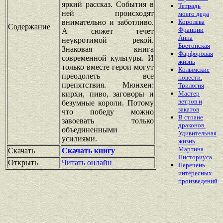
яркий рассказ. События в
Тетрадь
ней происходят
моего деда
внимательно и заботливо.
Королева
Содержание
Франции
А сюжет течет
Анна
неукротимой рекой.
Бретонская
Знаковая книга
Фарфоровая
современной культуры. И
жизнь
только вместе герои могут
Колымские
преодолеть все
повести.
препятствия. Мюнхен:
Трилогия
кирхи, пиво, заговоры и
Мастер
ветров и
безумные короли. Потому
закатов
что победу можно
В стране
завоевать только
драконов.
объединенными
Удивительная
усилиями.
жизнь
Мартина
Скачать
Скачать книгу
Писториуса
Открыть
Читать онлайн
Перечень
интересных
произведений