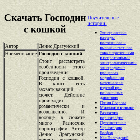
Скачать Господин
Поучительные
истории:
с кошкой
Электрические
разряды
постоянного и
Автор
Денис Драгунский
высокочастотного
тока с проточными
Наименование
Господин с кошкой
и непроточными
Стоит рассмотреть
электролитическими
особенности этого
электродами в
произведения
процессах
Господин с кошкой.
модификации
материалов и
В книге есть
изделий при
захватывающий
пониженных
сюжет. Действие
давлениях
происходит
Племя Сварога
романтически и
Миллион в копилке
возвышенно. И
Разносчик
вообще в сюжете
порнографии
много Разносчик
Путешествие в
Черногорию
порнографии Автор
Босфор
Денис Драгунский
Как Пилсудский
оставил читателя в