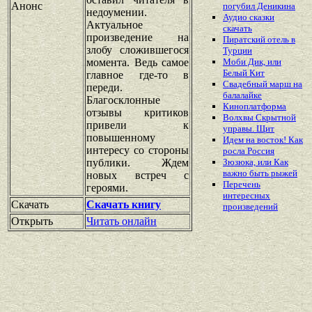
Анонс
погубил Деникина
недоумении.
Аудио сказки
Актуальное
скачать
произведение на
Пиратский отель в
злобу сложившегося
Турции
момента. Ведь самое
Моби Дик, или
Белый Кит
главное где-то в
Свадебный марш на
переди.
балалайке
Благосклонные
Киноплатформа
отзывы критиков
Волхвы Скрытной
привели к
управы. Щит
повышенному
Идем на восток! Как
интересу со стороны
росла Россия
публики. Ждем
Зюзюка, или Как
важно быть рыжей
новых встреч с
Перечень
героями.
интересных
Скачать
Скачать книгу
произведений
Открыть
Читать онлайн