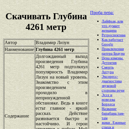
Проба пера:
Скачивать Глубина
Лайфхак, или
4261 метр
что думает
женщина
Ретроспектива
Как работает
Автор
Владимир Лизун
Google
Приключения
Наименование
Глубина 4261 метр
патера Брауна
Долгожданный выход
Цена измены.
произведения Глубина
Детектив
4261 метр подтолкнул
Смерть
популярность Владимир
Артура
Экспресс-
Лизун на новый уровень.
диагностика
Знакомство с этим
звуковой
произведением
стороны речи
проходило в
Эссе и
непринужденной
новеллы
обстановке. Ведь в книге
Борхеса
естьт главное - яркий
Название
рассказ. Действие
барабана там-
Содержание
там
развивается быстро и
жики . Ежиные
настойчиво. И герои
стихи и
стремятся к победе. Мой