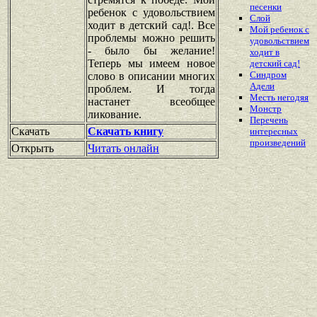
песенки
ребенок с удовольствием
Слой
ходит в детский сад!. Все
Мой ребенок с
проблемы можно решить
удовольствием
- было бы желание!
ходит в
Теперь мы имеем новое
детский сад!
Синдром
слово в описании многих
Адели
проблем. И тогда
Месть негодяя
настанет всеобщее
Монстр
ликование.
Перечень
Скачать
Скачать книгу
интересных
произведений
Открыть
Читать онлайн