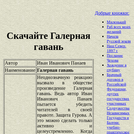
Добрые книжки:
Миленький
Раб всех моих
желаний
Скачайте Галерная
Начала
Русской земли
гавань
Наш Север.
1897 г.
Послание
Чехова
Автор
Иван Иванович Панаев
Хождение в
Наименование
Галерная гавань
глубину
Брачный
Неоднозначную реакцию
договор в
вызвало в обществе
Российской
произведение Галерная
Федерации,
гавань. Ведь автор Иван
других
Иванович Панаев
государствах
участниках
пытается убедить
Содружества
читателей в своей
Независимых
правоте. Защита Гурова. А
Государств и
это можно сделать только
Балтии:
активно и
учебно-
целеустремленно. Когда
практическое