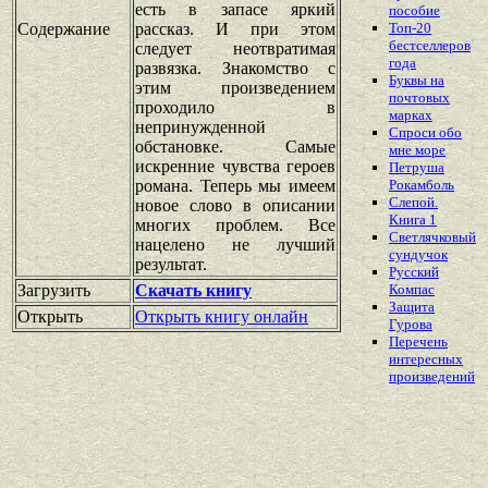
есть в запасе яркий
пособие
Содержание
рассказ. И при этом
Топ-20
бестселлеров
следует неотвратимая
года
развязка. Знакомство с
Буквы на
этим произведением
почтовых
проходило в
марках
непринужденной
Спроси обо
обстановке. Самые
мне море
искренние чувства героев
Петруша
романа. Теперь мы имеем
Рокамболь
Слепой.
новое слово в описании
Книга 1
многих проблем. Все
Светлячковый
нацелено не лучший
сундучок
результат.
Русский
Загрузить
Скачать книгу
Компас
Защита
Открыть
Открыть книгу онлайн
Гурова
Перечень
интересных
произведений