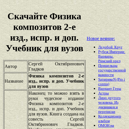
Скачайте Физика
композитов 2-е
изд., испр. и доп.
Новое веяние:
Учебник для вузов
Ледобой. Круг
Рубеж Империи:
Варвары.
Римский орел
Сергей Октябринович
Пришельцы
Автор
Гладков
государственной
важности
Физика композитов 2-е
SатирикоN (Pro i
Название
изд., испр. и доп. Учебник
contra)
для вузов
Вариант Геры
Наконец то можно взять в
Астры
Лицо другого
руки чудесное издание
человека. Из
Физика композитов 2-е
дневников и
изд., испр. и доп. Учебник
переписки
для вузов. Книга создана на
Коллекционер
совесть Сергей
альбом
Октябринович Гладков.
ОМОН на