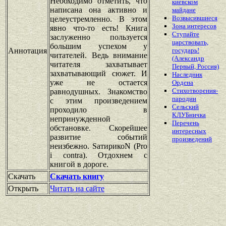
Необходимо отметить, что
киевском
написана она активно и
майдане
Возвысившиеся
целеустремленно. В этом
Зона интересов
явно что-то есть! Книга
Ступайте
заслуженно пользуется
царствовать,
большим успехом у
Аннотация
государь!
читателей. Ведь внимание
(Александр
читателя захватывает
Первый, Россия)
захватывающий сюжет. И
Наследник
уже не остается
Ордена
Стихотворения-
равнодушных. Знакомство
пародии
с этим произведением
Сельский
проходило в
КЛУБничка
непринужденной
Перечень
обстановке. Скорейшее
интересных
развитие событий
произведений
неизбежно. SатирикоN (Pro
i contra). Отдохнем с
книгой в дороге.
Скачать
Скачать книгу
Открыть
Читать на сайте