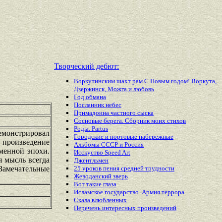
Творческий дебют:
Воркутинским шахт рам С Новым годом! Воркута,
Дзержинск, Можга и любовь
Год обмана
Посланник небес
Примадонна частного сыска
Сосновые берега. Сборник моих стихов
Роды. Partus
емонстрировал
Городские и портовые набережные
произведение
Альбомы СССР и Россия
менной эпохи.
Исскуство Speed Art
я мысль всегда
Джентльмен
 Замечательные
25 уроков пения средней трудности
Жеводанский зверь
Вот такие глаза
Исламское государство. Армия террора
Скала влюбленных
Перечень
интересных
произведений