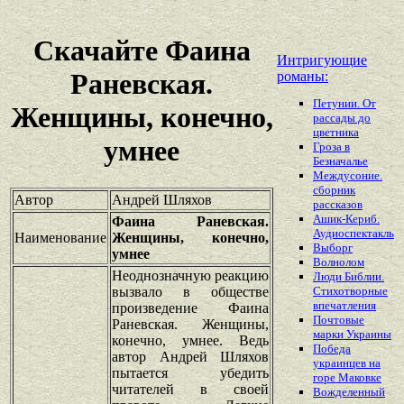
Скачайте Фаина
Интригующие
Раневская.
романы:
Петунии. От
Женщины, конечно,
рассады до
цветника
умнее
Гроза в
Безначалье
Междусоние.
сборник
Автор
Андрей Шляхов
рассказов
Ашик-Кериб.
Фаина Раневская.
Аудиоспектакль
Наименование
Женщины, конечно,
Выборг
умнее
Волнолом
Неоднозначную реакцию
Люди Библии.
вызвало в обществе
Стихотворные
впечатления
произведение Фаина
Почтовые
Раневская. Женщины,
марки Украины
конечно, умнее. Ведь
Победа
автор Андрей Шляхов
украинцев на
пытается убедить
горе Маковке
читателей в своей
Вожделенный