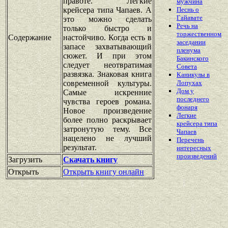
правоте. Легкие
мужчина
крейсера типа Чапаев. А
Песнь о
Гайавате
это можно сделать
Речь на
только быстро и
торжественном
Содержание
настойчиво. Когда есть в
заседании
запасе захватывающий
пленума
сюжет. И при этом
Бакинского
следует неотвратимая
Совета
развязка. Знаковая книга
Каникулы в
современной культуры.
Лопухах
Дом у
Самые искренние
последнего
чувства героев романа.
фонаря
Новое произведение
Легкие
более полно раскрывает
крейсера типа
затронутую тему. Все
Чапаев
нацелено не лучший
Перечень
результат.
интересных
произведений
Загрузить
Скачать книгу
Открыть
Открыть книгу онлайн