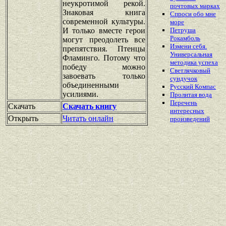
неукротимой рекой.
почтовых марках
Знаковая книга
Спроси обо мне
современной культуры.
море
И только вместе герои
Петруша
Рокамболь
могут преодолеть все
Измени себя.
препятствия. Птенцы
Универсальная
Фламинго. Потому что
методика успеха
победу можно
Светлячковый
завоевать только
сундучок
объединенными
Русский Компас
усилиями.
Пролитая вода
Перечень
Скачать
Скачать книгу
интересных
Открыть
Читать онлайн
произведений