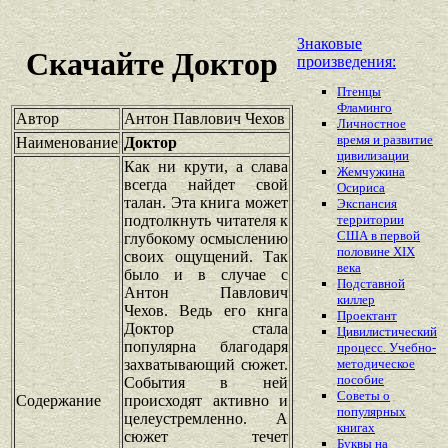
Знаковые
Скачайте Доктор
произведения:
Птенцы
Фламинго
Автор
Антон Павлович Чехов
Личностное
время и развитие
Наименование
Доктор
цивилизации
Как ни крути, а слава
Жемчужина
всегда найдет свой
Осириса
талан. Эта книга может
Экспансия
подтолкнуть читателя к
территории
США в первой
глубокому осмыслению
половине XIX
своих ощущений. Так
века
было и в случае с
Подставной
Антон Павлович
киллер
Чехов. Ведь его кнга
Проектант
Доктор стала
Цивилистический
популярна благодаря
процесс. Учебно-
захватывающий сюжет.
методическое
пособие
События в ней
Советы о
Содержание
происходят активно и
популярных
целеустремленно. А
книгах
сюжет течет
Буквы на