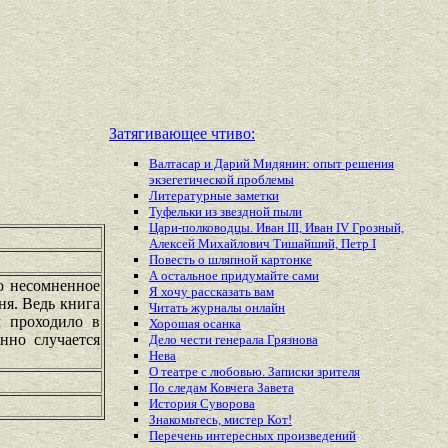
Затягивающее чтиво:
Валтасар и Дарий Мидянин: опыт решения
экзегетической проблемы
Литературные заметки
Туфельки из звездной пыли
Цари-полководцы. Иван III, Иван IV Грозный,
Алексей Михайлович Тишайший, Петр I
Повесть о шляпной картонке
А остальное придумайте сами
о несомненное
Я хочу рассказать вам
я. Ведь книга
Читать журналы онлайн
м проходило в
Хорошая осанка
нно случается
Дело чести генерала Грязнова
Нева
О театре с любовью. Записки зрителя
По следам Ковчега Завета
История Суворова
Знакомьтесь, мистер Кот!
Перечень
интересных
произведений