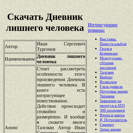
Скачать Дневник
Интригующие
лишнего человека
романы:
Выставка.
Иван Сергеевич
Повесть-альбом
Автор
Гроза в
Тургенев
Безначалье
Дневник лишнего
Междусоние.
Наименование
человека
сборник
рассказов
Стоит рассмотреть
Талсман
особенности этого
Выборг
произведения Дневник
Волнолом
лишнего человека. В
Глаза дьявола
книге есть
Почтовые марки
интригующее
Украины
повествование.
Заявление на
пропуск в АТО
Действие происходит
300 оооновцев
спокойно и
Вчера и завтра
размеренно. И вообще
Я, Потрошитель
в сюжете много
Свинпет
Анонс
Талсман Автор Иван
Запах жизни
Сергеевич Тургенев