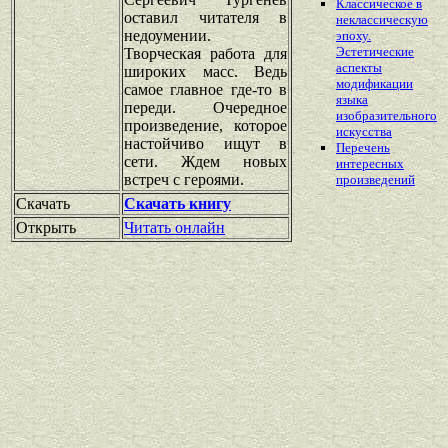
Классическое в
оставил читателя в
неклассическую
недоумении.
эпоху.
Эстетические
Творческая работа для
аспекты
широких масс. Ведь
модификации
самое главное где-то в
языка
переди. Очередное
изобразительного
произведение, которое
искусства
настойчиво ищут в
Перечень
сети. Ждем новых
интересных
встреч с героями.
произведений
Скачать
Скачать книгу
Открыть
Читать онлайн